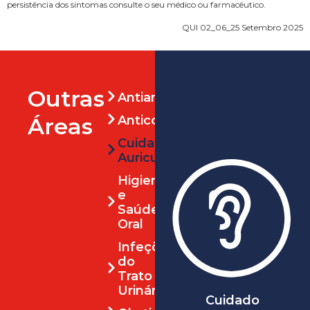
persistência dos sintomas consulte o seu médico ou farmacêutico.
QUI 02_06_25 Setembro 2025
Outras
Antianginosos
Áreas
Anticoagulante
Cuidado
Auricular
Higiene
e
Saúde
Oral
Infeções
do
Trato
Urinário
Cuidado