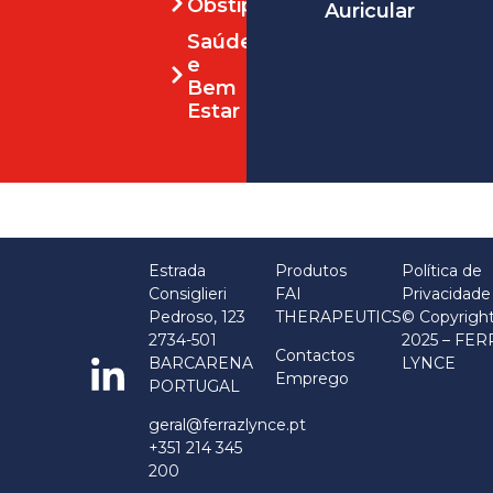
Obstipação
Auricular
Saúde
e
Bem
Estar
Estrada
Produtos
Política de
Consiglieri
FAI
Privacidade
Pedroso, 123
THERAPEUTICS
© Copyrigh
2734-501
2025 – FE
Contactos
BARCARENA
LYNCE
Emprego
PORTUGAL
geral@ferrazlynce.pt
+351 214 345
200