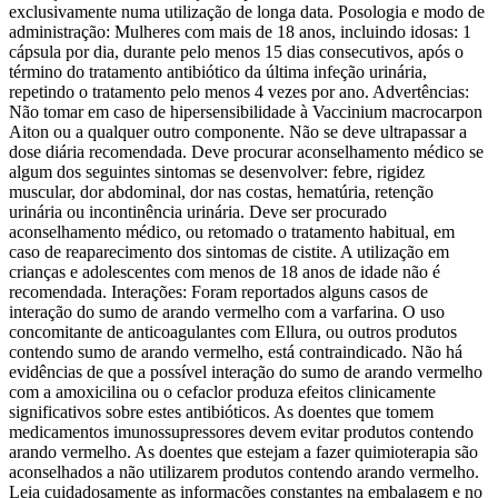
exclusivamente numa utilização de longa data. Posologia e modo de
administração: Mulheres com mais de 18 anos, incluindo idosas: 1
cápsula por dia, durante pelo menos 15 dias consecutivos, após o
término do tratamento antibiótico da última infeção urinária,
repetindo o tratamento pelo menos 4 vezes por ano. Advertências:
Não tomar em caso de hipersensibilidade à Vaccinium macrocarpon
Aiton ou a qualquer outro componente. Não se deve ultrapassar a
dose diária recomendada. Deve procurar aconselhamento médico se
algum dos seguintes sintomas se desenvolver: febre, rigidez
muscular, dor abdominal, dor nas costas, hematúria, retenção
urinária ou incontinência urinária. Deve ser procurado
aconselhamento médico, ou retomado o tratamento habitual, em
caso de reaparecimento dos sintomas de cistite. A utilização em
crianças e adolescentes com menos de 18 anos de idade não é
recomendada. Interações: Foram reportados alguns casos de
interação do sumo de arando vermelho com a varfarina. O uso
concomitante de anticoagulantes com Ellura, ou outros produtos
contendo sumo de arando vermelho, está contraindicado. Não há
evidências de que a possível interação do sumo de arando vermelho
com a amoxicilina ou o cefaclor produza efeitos clinicamente
significativos sobre estes antibióticos. As doentes que tomem
medicamentos imunossupressores devem evitar produtos contendo
arando vermelho. As doentes que estejam a fazer quimioterapia são
aconselhados a não utilizarem produtos contendo arando vermelho.
Leia cuidadosamente as informações constantes na embalagem e no